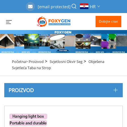
HR
[email protected]
Dobijte citat
>
>
Početna>
Proizvod
Svjetlosni Okvir Seg
Obješena
Svjetleća Taba na Strop
PROIZVOD