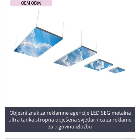
Objesni znak za reklamne agencije LED SEG metalna
ultra tanka stropna obješena svjetlarnica za reklame
za trgovinu izložbu