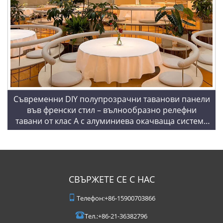
Съвременни DIY полупрозрачни таванови панели
във френски стил – вълнообразно релефни
тавани от клас А с алуминиева окачваща система
за домашно и търговско декориране
СВЪРЖЕТЕ СЕ С НАС
Телефон:
+86-15900703866
Тел.:
+86-21-36382796