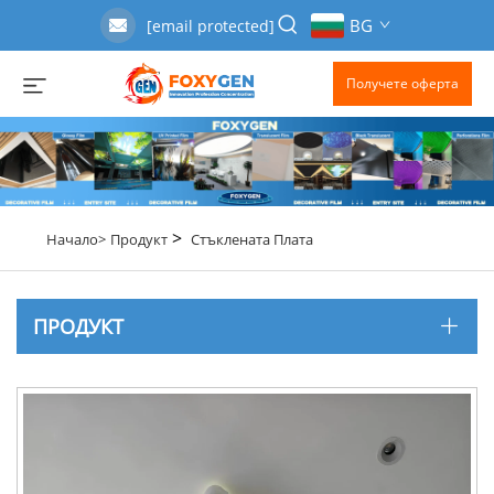
BG
[email protected]
Получете оферта
>
Начало>
Продукт
Стъклената Плата
ПРОДУКТ