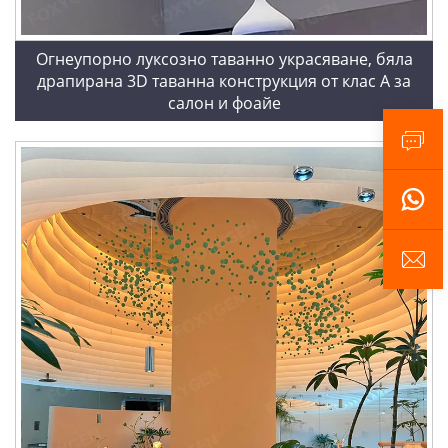
Огнеупорно луксозно таванно украсяване, бяла
драпирана 3D таванна конструкция от клас А за
салон и фоайе