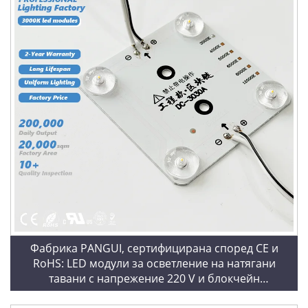
Фабрика PANGUI, сертифицирана според CE и
RoHS: LED модули за осветление на натягани
тавани с напрежение 220 V и блокчейн
технология, топло бяло (3000 K)