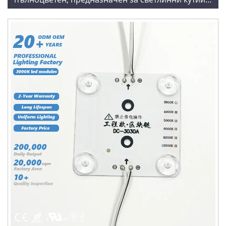
растегливи тавани/филмови тавани