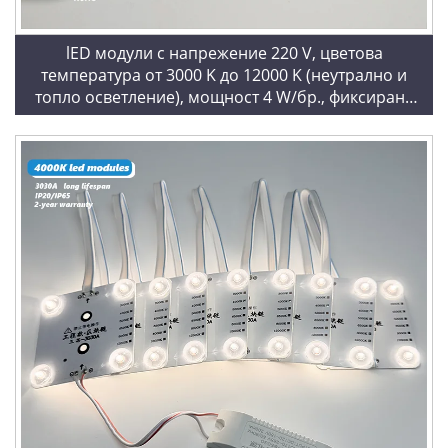
lED модули с напрежение 220 V, цветова
температура от 3000 K до 12000 K (неутрално и
топло осветление), мощност 4 W/бр., фиксирана
цветова температура, студено бяло (6500 K),
квадратни LED модули с блокчейн технология