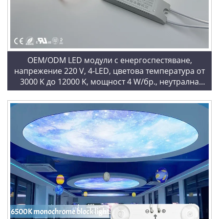
OEM/ODM LED модули с енергоспестяване,
напрежение 220 V, 4-LED, цветова температура от
3000 K до 12000 K, мощност 4 W/бр., неутрална
цветова температура 4000 K, модули 3030A, LED
блокчейн за светлинни кутии