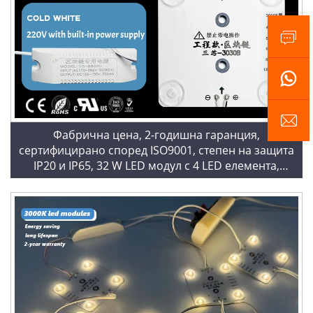
Фабрична цена, 2-годишна гаранция,
сертифицирано според ISO9001, степен на защита
IP20 и IP65, 32 W LED модул с 4 LED елемента,
студено бяла светлина – 6500 K, квадратни LED
модули, LED блокови вериги за светлинни кутии