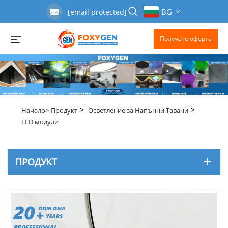
BG
[email protected]
Получете оферта
>
>
Начало>
Продукт
Осветление за Напънни Тавани
LED модули
ПРОДУКТ