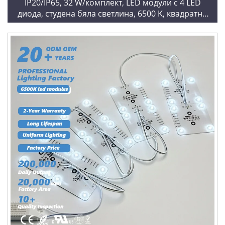
IP20/IP65, 32 W/комплект, LED модули с 4 LED
диода, студена бяла светлина, 6500 K, квадратни
LED модули с верижна структура за светлинни
табла