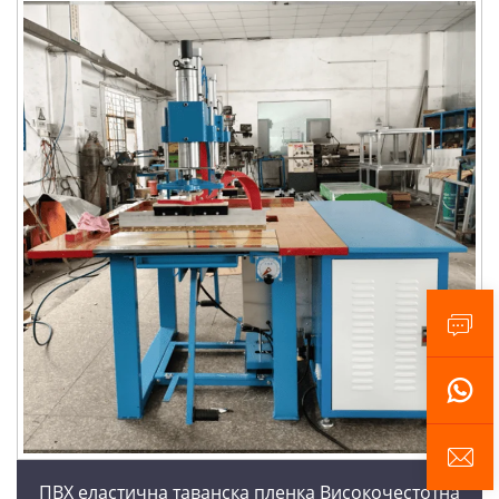
ПВХ еластична таванска пленка Високочестотна