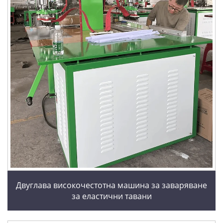
Двуглава високочестотна машина за заваряване
за еластични тавани