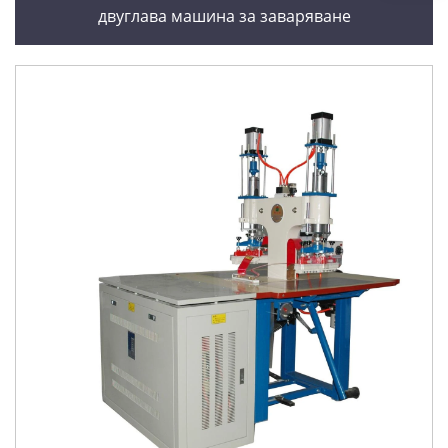
двуглава машина за заваряване