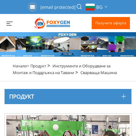
BG
[email protected]
Получете оферта
>
Начало>
Продукт
Инструменти и Оборудване за
>
Монтаж и Поддръжка на Тавани
Сварваща Машина
ПРОДУКТ