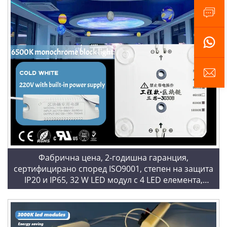
Фабрична цена, 2-годишна гаранция,
сертифицирано според ISO9001, степен на защита
IP20 и IP65, 32 W LED модул с 4 LED елемента,
студено бяла светлина – 6500 K, квадратни LED
модули, LED блокови вериги за светлинни кутии