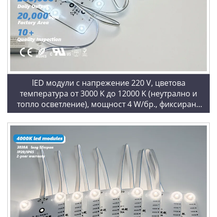
lED модули с напрежение 220 V, цветова
температура от 3000 K до 12000 K (неутрално и
топло осветление), мощност 4 W/бр., фиксирана
цветова температура, студено бяло (6500 K),
квадратни LED модули с блокчейн технология