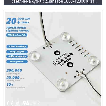
светлинна кутия с диапазон 3000–12000 K, за
изтеглящ таван