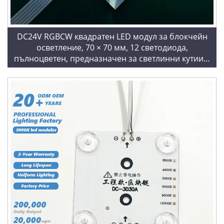
DC24V RGBCW квадратен LED модул за блокчейн
осветление, 70 × 70 мм, 12 светодиода,
пълноцветен, предназначен за светлинни кутии и
растегливи тавани/филмови тавани