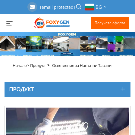
BG
[email protected]
Получете оферта
>
Начало>
Продукт
Осветление за Напънни Тавани
ПРОДУКТ