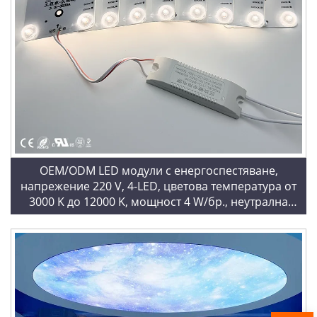
OEM/ODM LED модули с енергоспестяване,
напрежение 220 V, 4-LED, цветова температура от
3000 K до 12000 K, мощност 4 W/бр., неутрална
цветова температура 4000 K, модули 3030A, LED
блокчейн за светлинни кутии