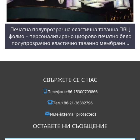
Печатна полупрозрачна еластична таванна ПВЦ
фолио – персонализирано цифрово печатно бяло
полупрозрачно еластично таванно мембранно
фолио за УФ/струйна печат
СВЪРЖЕТЕ СЕ С НАС
Телефон:
+86-15900703866
Тел.:
+86-21-36382796
Имейл:
[email protected]
ОСТАВЕТЕ НИ СЪОБЩЕНИЕ