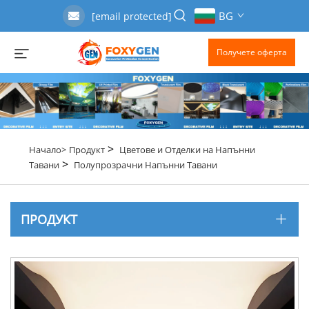
BG
[email protected]
Получете оферта
>
Начало>
Продукт
Цветове и Отделки на Напънни
>
Тавани
Полупрозрачни Напънни Тавани
ПРОДУКТ