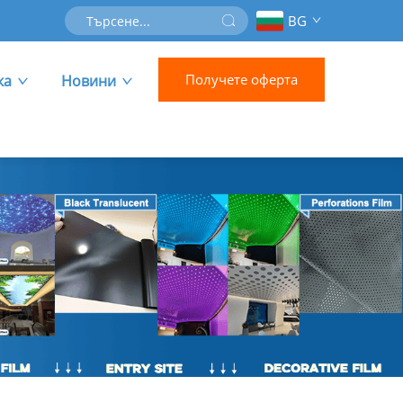
BG
Получете оферта
ка
Новини