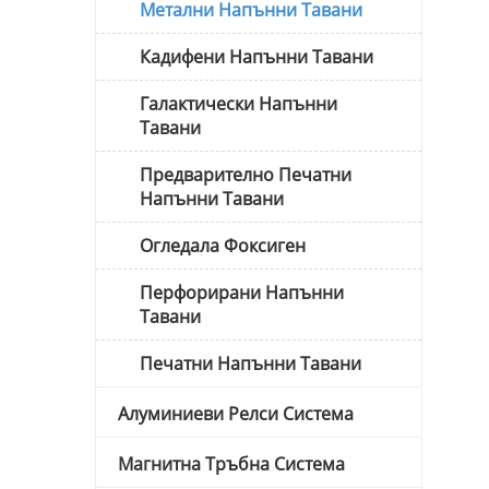
Метални Напънни Тавани
Кадифени Напънни Тавани
Галактически Напънни
Тавани
Предварително Печатни
Напънни Тавани
Огледала Фоксиген
Перфорирани Напънни
Тавани
Печатни Напънни Тавани
Алуминиеви Релси Система
Магнитна Тръбна Система