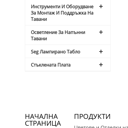
Инструменти И Оборудване
За Монтаж И Поддръжка На
Тавани
Осветление За Напънни
Тавани
Seg Лампирано Табло
Стъклената Плата
НАЧАЛНА
ПРОДУКТИ
СТРАНИЦА
Цветове и Отделки н