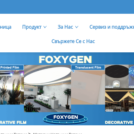
аница
Продукт
За Нас
Сервиз и поддръж
Свържете Се с Нас
>