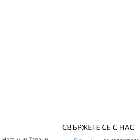
СВЪРЖЕТЕ СЕ С НАС
а Напънни Тавани