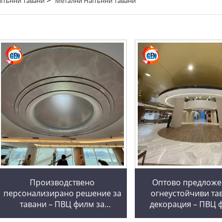
апънни Тавани
Метални Напънни Тавани
Производствено
Оптово предложе
персонализирано решение за
огнеустойчиви та
тавани – ПВЦ филм за
декорация – ПВЦ 
строителна и декоративна
декорация, популяр