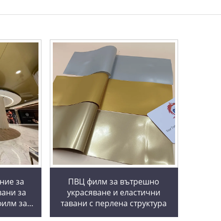
ние за
ПВЦ филм за вътрешно
вани за
украсяване и еластични
филм за
тавани с перлена структура
ни златни