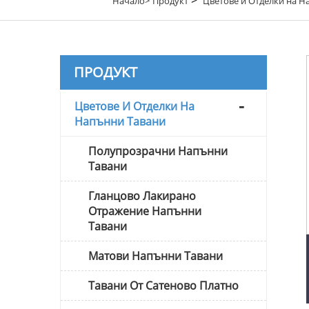
Начало>
Продукт
Цветове и Отделки на Н
ПРОДУКТ
Цветове И Отделки На
Напънни Тавани
Полупрозрачни Напънни
Тавани
Гланцово Лакирано
Отражение Напънни
Тавани
Матови Напънни Тавани
Тавани От Сатеново Платно