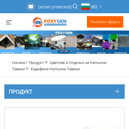
BG
[email protected]
Получете оферта
>
Начало>
Продукт
Цветове и Отделки на Напънни
>
Тавани
Кадифени Напънни Тавани
ПРОДУКТ